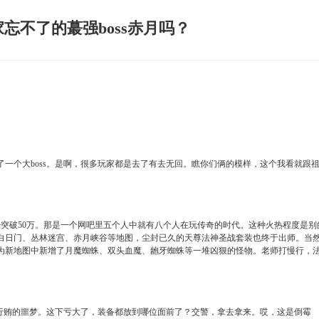
家忘不了的蕞强boss赤月吗？
？
一个大boss。是啊，很多玩家都是去了有去无回。瞧你们俩的模样，这个我看就跟
经突破50万。那是一个网吧里五个人中就有八个人在玩传奇的时代。这种火热程度是别
白日门、丛林迷宫、赤月峡谷等地图，尘封已久的天尊法神圣战套装也终于出师。当
为新地图中新增了月魔蜘蛛、双头血魔、龅牙蜘蛛等一堆凶狠的怪物。老师打慢行，
是行贿的噩梦。这下亏大了，装备都放到哪位面前了？交警，拿去拿来。哎，这是倒霉