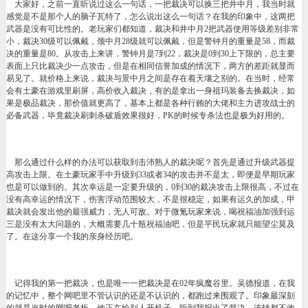
大家好，之前一直听说过这么一句话，一把裁决可以换三把井中月，我当时就
感觉是不是那个人的脑子瓦特了，怎么说出这么一句话？在我的印象中，这两把
武器是没有可比性的。老玩家们都知道，裁决和井中月2把武器使用等级差别非常
小，裁决30级可以佩戴，颈中月28级就可以佩戴，但是警钟月的重量是58，而裁
决的重量是80。从攻击上来讲，警钟月是7到22，裁决是0到30上下限的，总主要
表面上只比裁决少一点攻击，但是在相同信誉加成的情况下，两方的差距就显而
易见了。就价格上来说，裁决与景中月之间是存在着天壤之别的。在当时，经常
会有土豪在游戏里刷屏，高价收入裁决，有的是拿出一身祖玛装备去换裁决，如
果是极品裁决，那价值就更高了，基本上都是各种行贿的大佬和主力进攻战士的
必备武器，毕竟裁决刷刺杀破盾效果很好，PK的时候专杀法也是极为好用的。
那么通过什么样的办法可以获取到击沛熟人的裁决呢？首先是通过升级武器提
高攻击上限。在土豪玩家手中升级到33或者34的攻击并不是太，即便是早期玩家
也是可以做到的。其次幸运是一定要升级的，0到30的裁决攻击上限很高，不过在
没有高幸运的情况下，伤害浮动范围较大，不是很稳定，如果有运久的加成，甲
裁决就会发出他的最强威力，无人可敌。对于微氪玩家来说，喝祝福油加强到运
三是没有太大问题的，大概需要几十瓶祝福油吧，但是平民玩家就只能望尘莫及
了。在这分享一个我的亲身经历吧。
记得我的第一把裁决，也是唯一一把裁决是在02年疯魔谷里。吴德报道，在我
的记忆中，整个网吧里不管认识的还是不认识的，都跑过来围观了。印象最深刻
的就是当时的网吧老板，他正在给别人开机子，听到我报出了裁决，连钱都不收