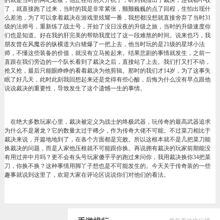
了，就直接跑了过来，当时的我是非常紧张，颤颤巍巍的点了回程，生怕出现什
么差池，为了可以拿着裁决在游戏里炫耀一番，我想都没想就直接舍弃了当时31
级的法师号，重新练了战士号，开始了没日没夜的升级之旅，当时的升级速度你
们也是知道。好在我的肝完美的帮助我度过了这一段难熬的时间。说来也巧，我
朋友曾在风魔谷的纵横道大白猪爆了一把上去，他当时玩的是21级的星球小法
师，不懂这些装备的价值，就没有立马捡起来。结果悲剧的事情就发生，之前一
直跟在我们旁边的一个队长看到了裁决之后，直接站了上去。我们打又打不动，
抢又抢，最后只能眼睁睁的看着裁决为他剪辑。那时的我们才14岁，为了这事失
眠了好几天，此时此刻我回想起来还是觉得有些心酸，后悔为什么没有早点跟他
说说裁决的重要性，导致发生了这个遗憾一生的事情。
在绝大多数玩家心里，裁决被定义为战士的终极武器，玩传奇的最高武器追求
为什么不是屠龙？它的数量太过于稀少，作为传奇大佬不可能。不过菜刀相比于
裁决来说，开篇地地到了，在各个方面都是完败。所以这根本就不是几把菜刀能
换裁决的问题，而是人家他压根就不可能跟你换。再说拥有裁决的玩家前期能没
有用过井中月吗？更不会有头号玩家傻乎乎的跑过来问你，我用裁决换你34把菜
刀，你换不换？这种事情用脚丫子想也是不可能发生的。今天关于传奇装的一些
趣事就说到这里了，欢迎大家在评论区说说你们对他们的看法。