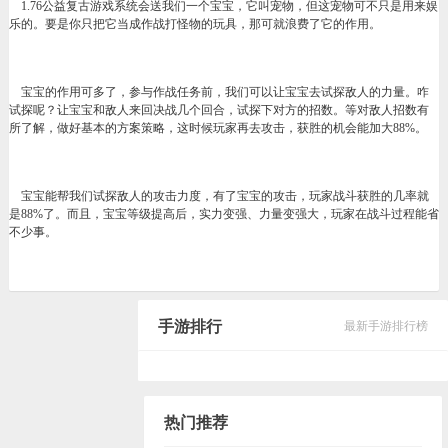
1.76公益复古游戏系统会送我们一个宝宝，它叫宠物，但这宠物可不只是用来娱
乐的。要是你只把它当成作战打怪物的玩具，那可就浪费了它的作用。
宝宝的作用可多了，参与作战任务前，我们可以让宝宝去试探敌人的力量。咋
试探呢？让宝宝和敌人来回决战几个回合，试探下对方的招数。等对敌人招数有
所了解，做好基本的方案策略，这时候玩家再去攻击，获胜的机会能加大88%。
宝宝能帮我们试探敌人的攻击力度，有了宝宝的攻击，玩家战斗获胜的几率就
是88%了。而且，宝宝等级提高后，实力变强、力量变强大，玩家在战斗过程能省
不少事。
手游排行
最新手游排行榜
热门推荐